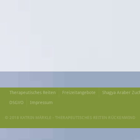
Therapeutisches Reiten
Freizeitangebote
Shagya Araber Zuc
DSGVO
Impressum
© 2018 KATRIN MÄRKLE - THERAPEUTISCHES REITEN RÜCKENWIND