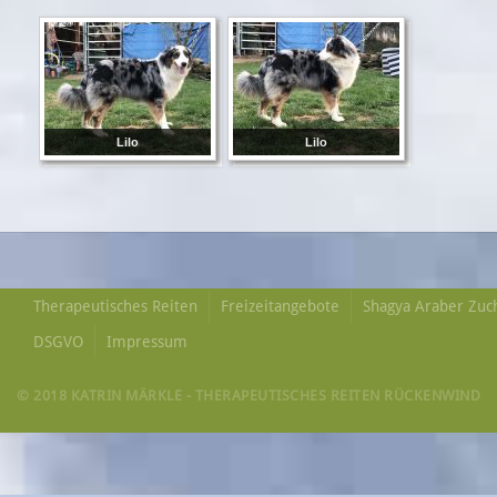
Lilo
Lilo
Therapeutisches Reiten
Freizeitangebote
Shagya Araber Zuc
DSGVO
Impressum
© 2018 KATRIN MÄRKLE - THERAPEUTISCHES REITEN RÜCKENWIND