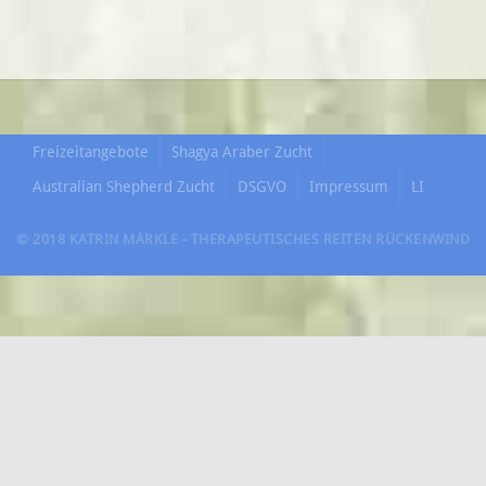
Freizeitangebote
Shagya Araber Zucht
Australian Shepherd Zucht
DSGVO
Impressum
LI
© 2018 KATRIN MÄRKLE - THERAPEUTISCHES REITEN RÜCKENWIND